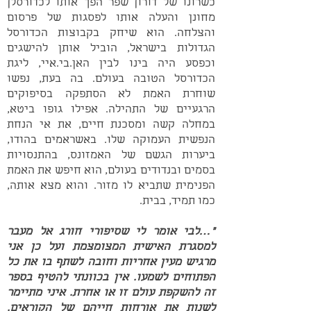
כשרונו של דורון שפר הפך אותו לכדורסלן
מחונן והעלה אותו לפסגות של פרסום
והצלחה. הוא שיחק בקבוצות הכדורסל
הגדולות בישראל, הוביל אותן להישגים
וכפסע היה בינו לבין האן.בי.איי, ליגת
הכדורסל הטובה בעולם. בה בעת, נפשו
שוחרת האמת לא הסתפקה בסיפוקים
הרגעיים של התהילה. אפילו גופו ביטא,
במחלה קשה ומסכנת חיים, את אי הנחת
הנפשית העמוקה שלו. באשראמים בהודו,
ביערות הגשם של האמזונס, בהתנסויות
בסמים ובנדודים בעולם, הוא חיפש את האמת
הפנימית שתביא לו מזור. והוא מצא אותה,
כמו תמיד, בבית.
"…לבי אומר לי שסיפורי חורג אל מעבר
למסגרת האישית המצומצמת ועל כן אני
מרגיש מעין אחריות וחובה לשתף בו את כל
הפתוחים לשמעו. אין בכוונתי להטיף בספר
זה להשקפת עולם זו או אחרת. איני מתיימר
לשנות את אורחות חייהם של הקוראים.