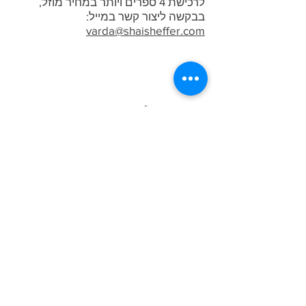
​לרכישת 4 ספרים ויותר במחיר מוזל,
בבקשה ליצור קשר במייל:
varda@shaisheffer.com
צרו קשר
שם (חובה)
דואר אלקטרוני (חובה)
טלפון (חובה)
נושא הפנייה (חובה)