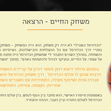
משחק החיים - הרצאה
"הכדורסל בשבילי לא היה רק משחק. הוא היה המשחק – משחק ה
בפניי דרך הכדורסל עם כל ההצלחות והכישלונות, הציפיות ו
והשמחה. במהלך השנים התבהר לי שמשחק הכדורסל היה מתנה מ
על עצמי, על החיים, ובעיקר לגדול ולהתפתח כאדם". (מתוך "משח
במפגש מיוחד ויוצא דופן מספר דורון על קריירת המשחק
הרבות שנתן לו עולם הכדורסל . דרך משחק הכדורסל הוא
עבודת צוות ושיתוף פעולה, התמודדות עם משברים והצלח
אחריות, העצמה, צמיחה, התחדשות 
באמצעות סיפורו האישי, הוא מחבר בין הגוף לנפש, בין עולם החומ
הכדורסל לעולם התורה ובין העבר, ההווה והעתיד.