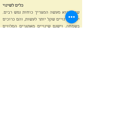
כלים לשינוי
שינוי הוא מעשה המצריך כוחות נפש רבים.
ישנם שינויים שקל יותר לעשות, והם כרוכים
בשמחה, וישנם שינויים מאתגרים המלווים
לעתים בקושי, עצבות, כעס או תסכול.
בהרצאה נכיר את כוחות הנפש איתם אנו
עובדים כשאנו משנים משהו בחיינו, ואילו
כוחות בנפש עלולים להוות מכשול בדרך אל
השינוי המיוחל.
אפשרות לסדרת הרצאות:
בריאות טבעית – 3 מפגשים
מפגש 1 – מבוא , מהי בריאות טבעית.
עקרונות יסוד
מפגש 2 – מפגש 3 – גורמי מחלה ודרכי טיפול