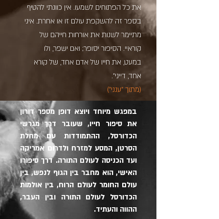
את כל הפתוחים לשמעו. אין כוונתי להטיף
בספר זה להשקפת עולם זו או אחרת. איני
מתיימר לשנות את אורחות חייהם של
קוראיי. הסיפור יסופר; ואם ישפר, ולו
במעט, את חייו של אדם אחד, של קורא
אחד, דייני".
(מתוך "ענני")
במפגש מיוחד ויוצא דופן מספר דורון
את סיפור חייו, שעובר דרך מגרשי
הכדורסל, ההתמודדות עם מחלת
הסרטן, המסע למזרח
ולדרום אמריקה
ועד הכניסה לעולם התורה
. דרך סיפורו
האישי, הוא מחבר בין הגוף לנפש, בין
עולם החומר לעולם הרוח, בין אולמות
הכדורסל לעולם התורה ובין העבר,
ההווה והעתיד.