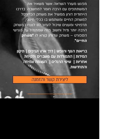
מפגש מעורר השראה אשר משאיר את
המשתתפים עם הרבה חומר למחשבה. בדרכו
הייחודית דורון ממשיל את משחק הכדורסל
למשחק החיים ומשתמש בו ככלי חינוכי,
תרפויטי ומעצים שיכול לעזור לנו לנצח במשחק
הרבה יותר גדול וחשוב מזה שמתנהל על מגרשי
הספורט – משחק שדורון קורא לו
"משחק
החיים"
.
בריאות הגוף והנפש | דרך ארץ וערכים | תיקון
המידות | התמודדות עם משברים ולקיחת
אחריות | שינוי הרגלים | העצמה צמיחה
והתחדשות.
ליצירת קשר והזמנה