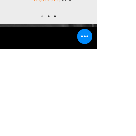
צרו קשר
שם (חובה)
דואר אלקטרוני (חובה)